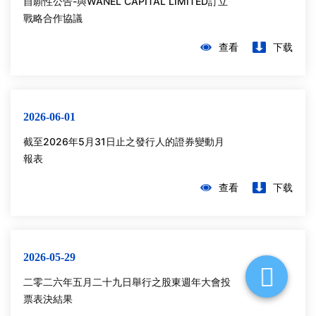
自願性公告-與WANEL CAPITAL LIMITED訂立
戰略合作協議
查看
下载
2026-06-01
截⾄2026年5⽉31⽇⽌之發⾏⼈的證券變動⽉
報表
查看
下载
2026-05-29
⼆零⼆六年五⽉⼆⼗九⽇舉⾏之股東週年⼤會投
票表決結果