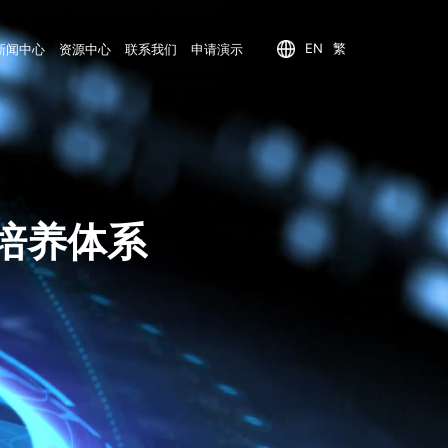
EN
繁
新闻中心
资源中心
联系我们
申请演示
培养体系