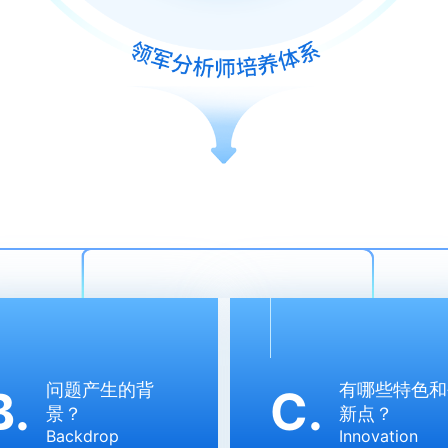
问题产生的背
有哪些特色和
B.
C.
景？
新点？
Backdrop
Innovation