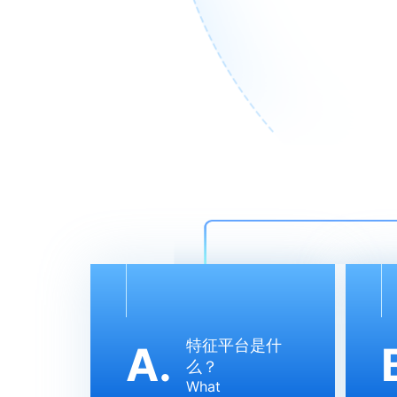
特征平台是什
A.
么？
What