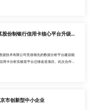
者权益。当前金融征信监管标准持续细化，央行明
瑞和数智再拓金融数据版图 中标某股份制银行信用卡核心平台升级大单
信达数据技术有限公司凭借领先的数据分析平台建设能
信用卡分析实验室平台迁移改造项目。此次合作基
金融数据分析赛道的领先地位，更彰显了公司持续
实
北京市创新型中小企业