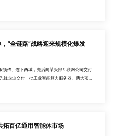
瞬时意图发明专利《基于客户行为实时计算的智能
单，“全链路”战略迎来规模化爆发
域捷报频传、连下两城，先后向某头部互联网公司交付
服务先锋企业交付一批工业智能算力服务器。两大项目
纵深布局与资源整合能力，进一步兑现了“全链路数智
 共拓百亿通用智能体市场