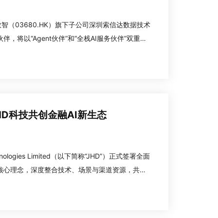
数智（03680.HK）旗下子公司深圳索信达数据技术
，将以“Agent伙伴”和“全栈AI服务伙伴”双重身
I联盟的生态建设，共同推进金融行业的智能化转型
HD科技共创金融AI新生态
ologies Limited（以下简称“JHD”）正式签署全面
为核心理念，深度整合技术、场景与渠道资源，共同
，将为瑞和数智带来不少于4.5亿人民币的业务收