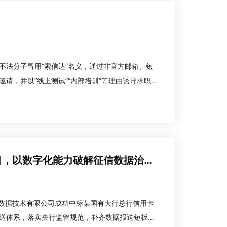
不法分子冒用“索信达”名义，通过非官方邮箱、短
请，并以“线上测试”“内部培训”等理由诱导求职
取个人信息。此举已严重损害求职者权益及我司声誉。
瑞和数智中标某国有大行总行项目，以数字化能力破解征信数据治理难题
信达数据技术有限公司成功中标某国有大行总行信用卡
送体系，落实央行监管规范，补齐数据报送短板，