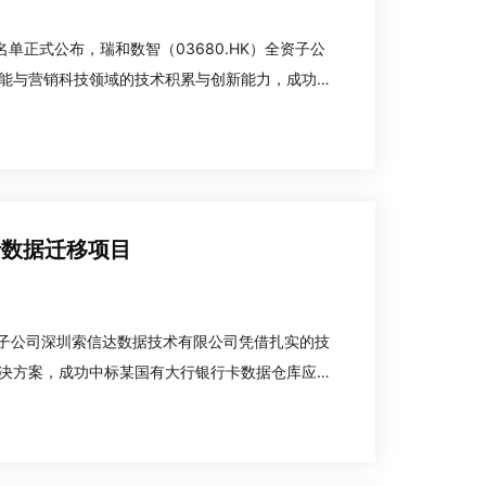
名单正式公布，瑞和数智（03680.HK）全资子公
能与营销科技领域的技术积累与创新能力，成功入
围绕研发投入、核心技术、创新成果、发展潜力多
行数据迁移项目
旗下子公司深圳索信达数据技术有限公司凭借扎实的技
决方案，成功中标某国有大行银行卡数据仓库应用
行核心业务合作订单，彰显公司在金融数据迁移与营