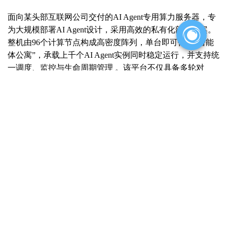
面向某头部互联网公司交付的
AI Agent专用算力服务器，专
为大规模部署AI Agent设计，采用高效的私有化部署方案。
整机由96个计算节点构成高密度阵列，单台即可作为“智能
体公寓”，承载上千个AI Agent实例同时稳定运行，并支持统
一调度、监控与生命周期管理 。该平台不仅具备多轮对
话、意图识别等基础能力，更从底层优化了任务编排与并发
调度逻辑，支持通过API与金融、电商、物流等企业现有业
务系统无缝对接 。这一“算力+平台”的一体化方案，直击企
业级AI Agent在规模化落地中面临的算力碎片化、管理复
杂、成本高等痛点，为大规模AI Agent集群提供了坚实、高
效的底座 。
面向某算力云服务先锋企业交付的工业智能算力服务器，则
支持
TB级海量内存扩展并配备高带宽显存，从容应对工业
场景下极耗资源的大规模数据处理与模型推理需求
。
在算力