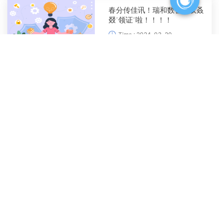
春分传佳讯！瑞和数智又双叒
叕“领证”啦！！！！
Time : 2024-03-20
瑞和数智爱心公益在行动，真
爱梦想慈善项目结硕果！
Time : 2024-03-11
热辣滚烫！瑞和数智连续斩获
某商业银行三大项目 | 龙年“开
门红”动态
Time : 2024-02-23
瑞和数智应邀出席广东“新春
第一会”，抢抓先机、共谋发
展！
Time : 2024-02-21
瑞和数智与泉州大数据、优势